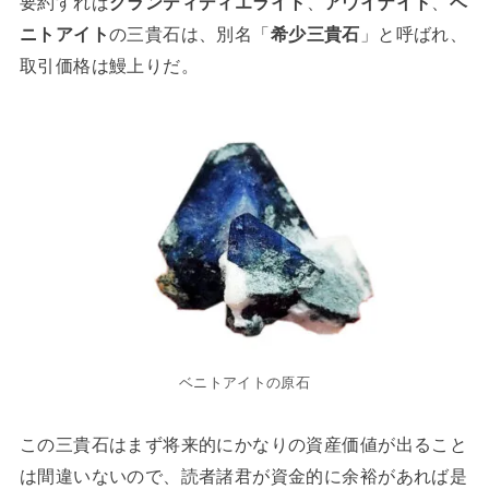
要約すれば
グランディディエライト
、
アウイナイト
、
ベ
ニトアイト
の三貴石は、別名「
希少三貴石
」と呼ばれ、
取引価格は鰻上りだ。
ベニトアイトの原石
この三貴石はまず将来的にかなりの資産価値が出ること
は間違いないので、読者諸君が資金的に余裕があれば是