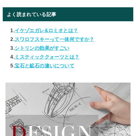
よく読まれている記事
1.
イケゾエガレ&ロミオとは？
2.
スワロフスキーって一体何ですか？
3.
シトリンの効果がすごい
4.
ミスティッククォーツとは？
5.
宝石と鉱石の違いについて