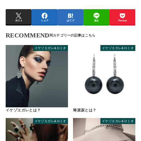
ポスト
シェア
はてブ
送る
Pocket
RECOMMEND
イケゾエガレ&ロミオ
イケゾエガレ&ロミオ
イケゾエガレとは？
琳派寂とは？
イケゾエガレ&ロミオ
イケゾエガレ&ロミオ