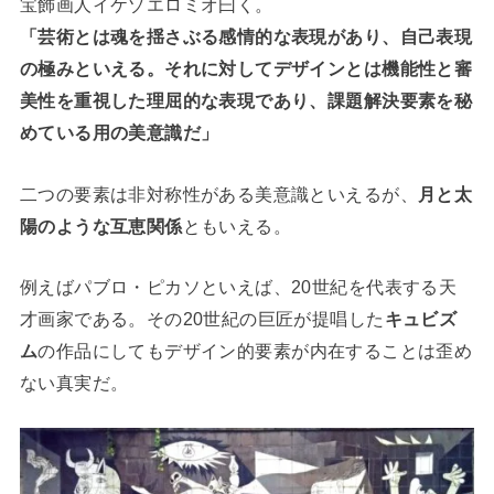
宝飾画人イケゾエロミオ曰く。
「芸術とは魂を揺さぶる感情的な表現があり、自己表現
の極みといえる。それに対してデザインとは機能性と審
美性を重視した理屈的な表現であり、課題解決要素を秘
めている用の美意識だ」
二つの要素は非対称性がある美意識といえるが、
月と太
陽のような互恵関係
ともいえる。
例えばパブロ・ピカソといえば、20世紀を代表する天
才画家である。その20世紀の巨匠が提唱した
キュビズ
ム
の作品にしてもデザイン的要素が内在することは歪め
ない真実だ。