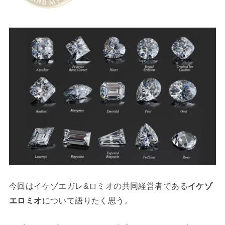
今回はイケゾエガレ&ロミオの共同経営者である
イケゾ
エロミオ
について語りたく思う。