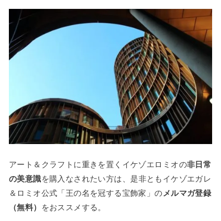
アート＆クラフトに重きを置くイケゾエロミオの
非日常
の美意識
を購入なされたい方は、是非ともイケゾエガレ
＆ロミオ公式「王の名を冠する宝飾家」の
メルマガ登録
（無料）
をおススメする。