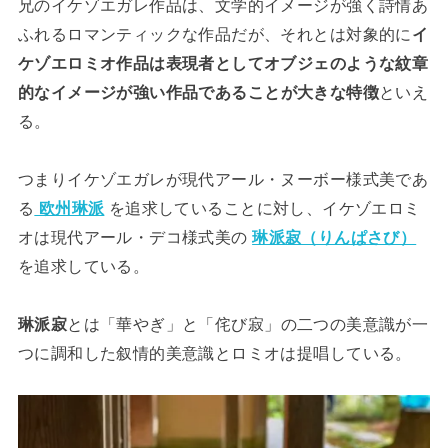
兄のイケゾエガレ作品は、文学的イメージが強く詩情あ
ふれるロマンティックな作品だが、それとは対象的に
イ
ケゾエロミオ作品は表現者としてオブジェのような
紋章
的
なイメージが強い作品であることが大きな特徴
といえ
る。
つまりイケゾエガレが現代アール・ヌーボー様式美であ
る
欧州琳派
を追求していることに対し、イケゾエロミ
オは現代アール・デコ様式美の
琳派寂（りんぱさび）
を追求している。
琳派寂
とは「華やぎ」と「侘び寂」の二つの美意識が一
つに調和した叙情的美意識とロミオは提唱している。