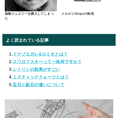
偽物ジュエリーを購入してしまっ
メルカリShopsの転売
た
よく読まれている記事
1.
イケゾエガレ&ロミオとは？
2.
スワロフスキーって一体何ですか？
3.
シトリンの効果がすごい
4.
ミスティッククォーツとは？
5.
宝石と鉱石の違いについて