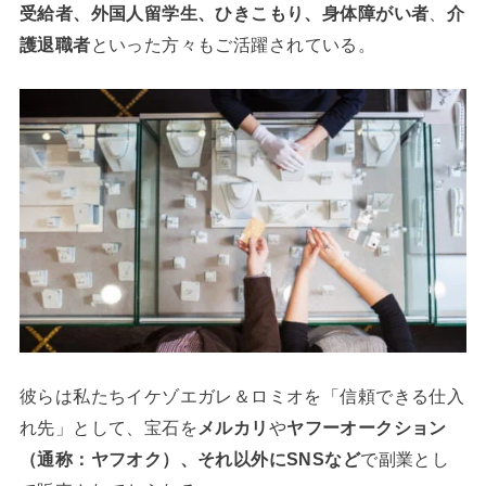
受給者、外国人留学生、ひきこもり、身体障がい者
、
介
護退職者
といった方々もご活躍されている。
彼らは私たちイケゾエガレ＆ロミオを「信頼できる仕入
れ先」として、宝石を
メルカリ
や
ヤフーオークション
（通称：ヤフオク）、それ以外にSNSなど
で副業とし