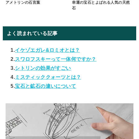
アメトリンの石言葉
幸運の宝石とよばれる人気の天然
石
よく読まれている記事
1.
イケゾエガレ&ロミオとは？
2.
スワロフスキーって一体何ですか？
3.
シトリンの効果がすごい
4.
ミスティッククォーツとは？
5.
宝石と鉱石の違いについて