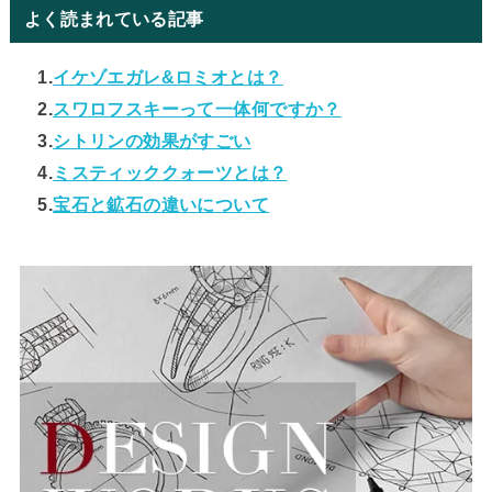
よく読まれている記事
1.
イケゾエガレ&ロミオとは？
2.
スワロフスキーって一体何ですか？
3.
シトリンの効果がすごい
4.
ミスティッククォーツとは？
5.
宝石と鉱石の違いについて