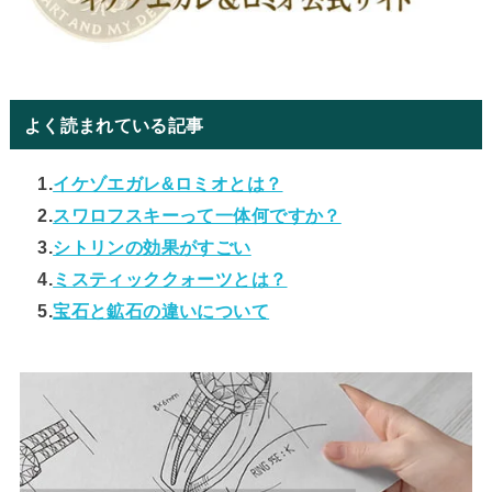
よく読まれている記事
1.
イケゾエガレ&ロミオとは？
2.
スワロフスキーって一体何ですか？
3.
シトリンの効果がすごい
4.
ミスティッククォーツとは？
5.
宝石と鉱石の違いについて